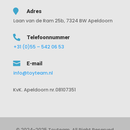

Adres
Laan van de Ram 25b, 7324 BW Apeldoorn

Telefoonnummer
+31 (0)55 – 542 06 53

E-mail
info@toyteam.nl
KvK. Apeldoorn nr.08107351
© 2024-2025 Toyteam. All Right Reserved